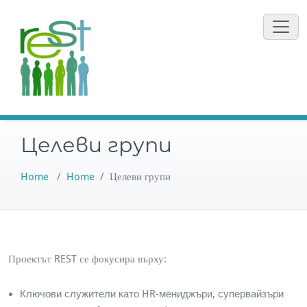
Skip
to
content
Целеви групи
Home
/
Home
/
Целеви групи
Проектът REST се фокусира върху:
Ключови служители като HR-мениджъри, супервайзъри